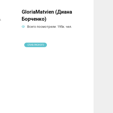
GloriaMatvien (Диана
Борченко)
.
Всего посмотрели:
195к.
чел.
СЛИВ РАЗНОГО