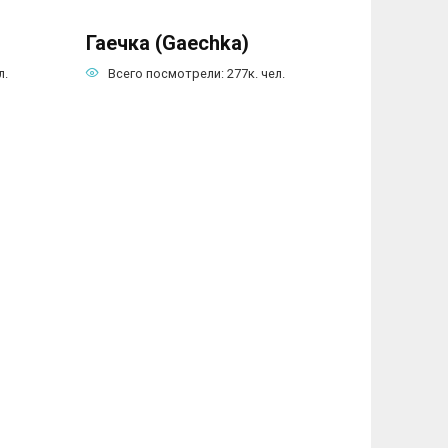
Гаечка (Gaechka)
л.
Всего посмотрели:
277к.
чел.