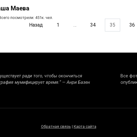
ша Маева
Всего посмотрели:
451к.
чел.
инация
Назад
1
…
34
35
36
исей
существует ради того, чтобы окончиться
Все фот
графия мумифицирует время.“ — Анри Базен
опублик
Обратная связь
|
Карта сайта