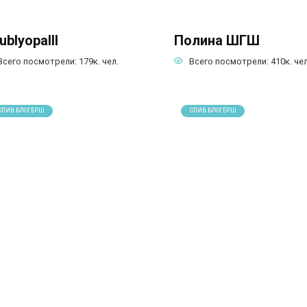
ublyopalll
Полина ШГШ
Всего посмотрели:
179к.
чел.
Всего посмотрели:
410к.
чел
СЛИВ БЛОГЕРШ
СЛИВ БЛОГЕРШ