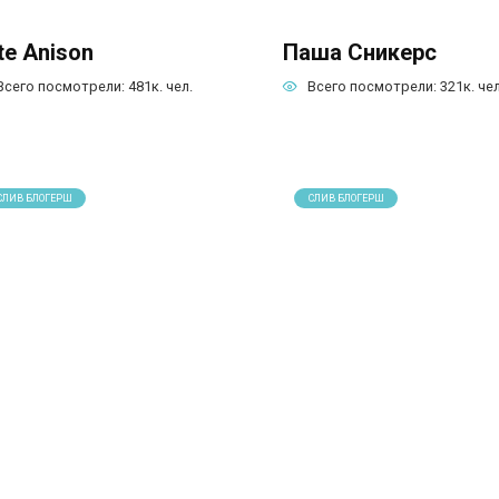
te Anison
Паша Сникерс
Всего посмотрели:
481к.
чел.
Всего посмотрели:
321к.
чел
СЛИВ БЛОГЕРШ
СЛИВ БЛОГЕРШ