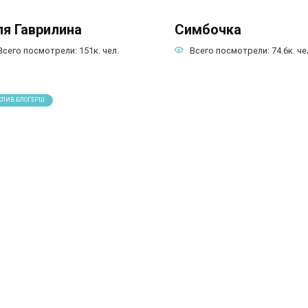
я Гаврилина
Симбочка
Всего посмотрели:
151к.
чел.
Всего посмотрели:
74.6к.
че
СЛИВ БЛОГЕРШ