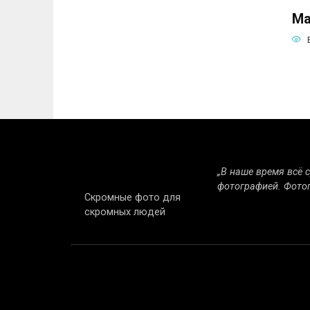
Ма
Паг
зап
„В наше время всё 
фотографией. Фото
Скромные фото для
скромных людей