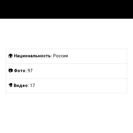
Перейти
к
содержанию
🌍 Национальность:
Россия
📷 Фото:
97
🎥 Видео:
17