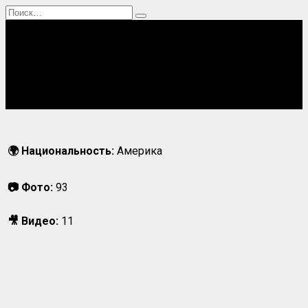
Перейти
Search
к
for:
содержанию
Главная
Актрисы
Блогерши
Певицы
Спортсменки
🌍 Национальность:
Америка
📷 Фото:
93
🎥 Видео:
11