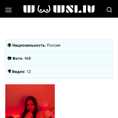
Перейти
к
содержанию
🌍 Национальность:
Россия
📷 Фото:
968
🎥 Видео:
12