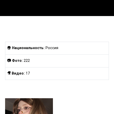
Перейти
к
содержанию
🌍 Национальность:
Россия
📷 Фото:
222
🎥 Видео:
17