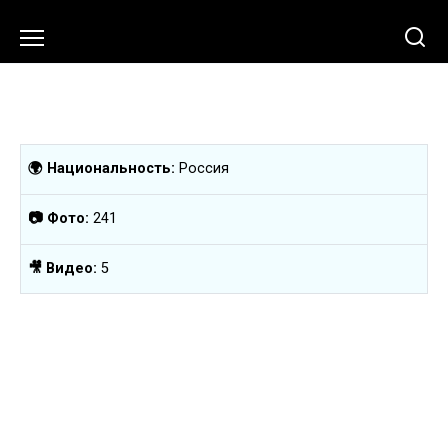
Перейти
к
содержанию
🌍 Национальность:
Россия
📷 Фото:
241
🎥 Видео:
5