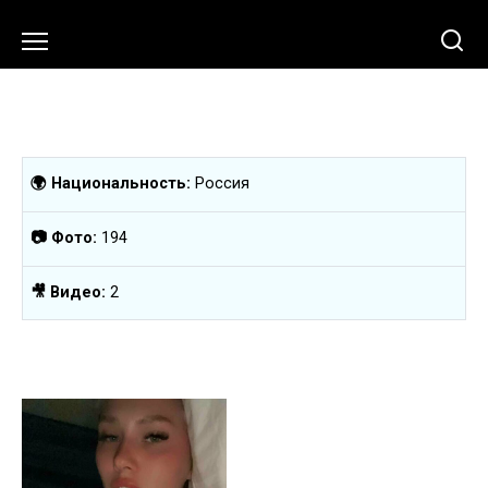
Перейти
к
содержанию
🌍 Национальность:
Россия
📷 Фото:
194
🎥 Видео:
2