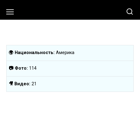
Перейти
к
содержанию
🌍 Национальность:
Америка
📷 Фото:
114
🎥 Видео:
21