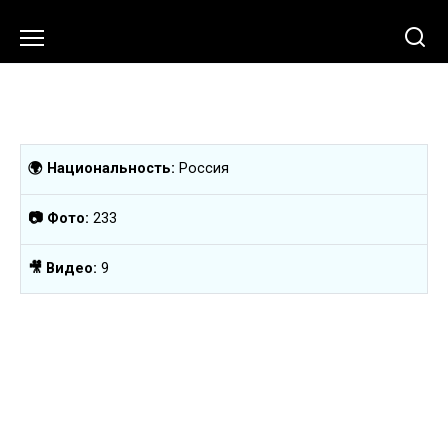
Перейти
к
содержанию
🌍 Национальность:
Россия
📷 Фото:
233
🎥 Видео:
9