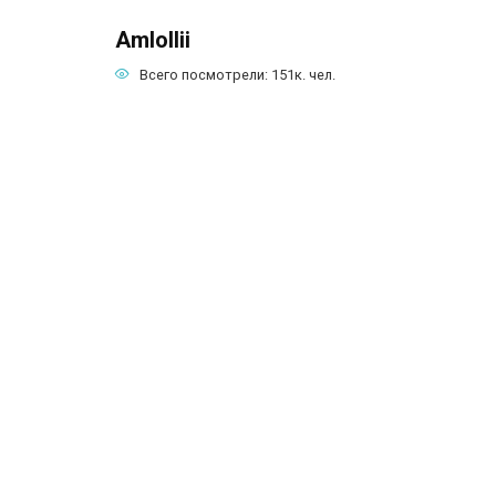
Amlollii
Всего посмотрели:
151к.
чел.