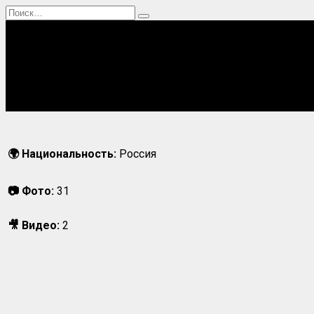
Перейти
Search
к
for:
содержанию
Главная
Актрисы
Блогерши
Певицы
Спортсменки
🌍 Национальность:
Россия
📷 Фото:
31
🎥 Видео:
2