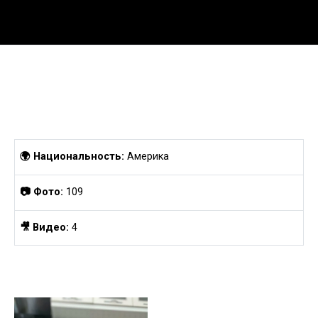
Перейти
к
содержанию
🌍 Национальность:
Америка
📷 Фото:
109
🎥 Видео:
4