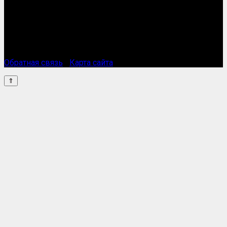
Все фотографии взяты из открытых источников,
опубликованы в интернет лично их авторами.
Обратная связь
|
Карта сайта