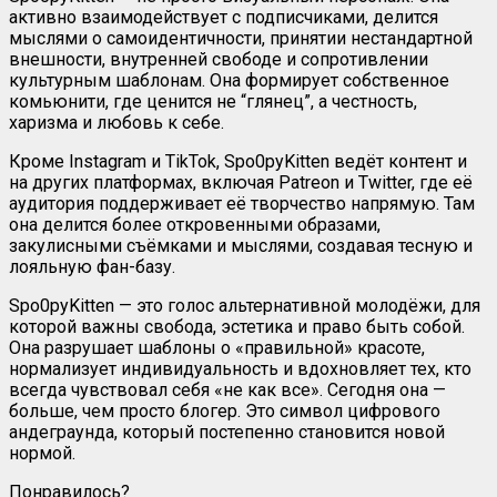
активно взаимодействует с подписчиками, делится
мыслями о самоидентичности, принятии нестандартной
внешности, внутренней свободе и сопротивлении
культурным шаблонам. Она формирует собственное
комьюнити, где ценится не “глянец”, а честность,
харизма и любовь к себе.
Кроме Instagram и TikTok, Spo0pyKitten ведёт контент и
на других платформах, включая Patreon и Twitter, где её
аудитория поддерживает её творчество напрямую. Там
она делится более откровенными образами,
закулисными съёмками и мыслями, создавая тесную и
лояльную фан-базу.
Spo0pyKitten — это голос альтернативной молодёжи, для
которой важны свобода, эстетика и право быть собой.
Она разрушает шаблоны о «правильной» красоте,
нормализует индивидуальность и вдохновляет тех, кто
всегда чувствовал себя «не как все». Сегодня она —
больше, чем просто блогер. Это символ цифрового
андеграунда, который постепенно становится новой
нормой.
Понравилось?