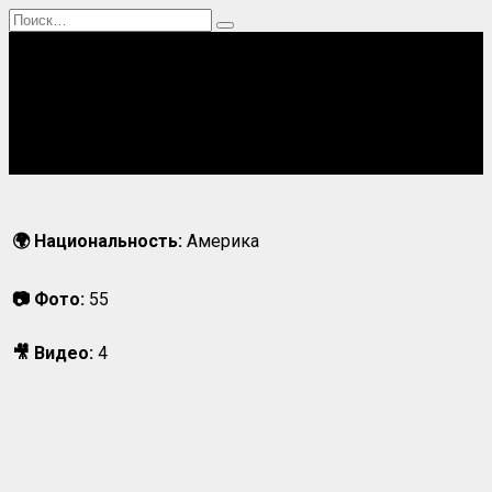
Перейти
Search
к
for:
содержанию
Главная
Актрисы
Блогерши
Певицы
Спортсменки
🌍 Национальность:
Америка
📷 Фото:
55
🎥 Видео:
4