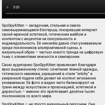
Spo0pyKitten — загадочная, стильная и смело
самовыражающаяся блогерша, покорившая интернет
своей мрачной эстетикой, готическим вайбом и
контентом с акцентом на сексуальность и
индивидуальность. Её никнейм давно стал узнаваемым
среди поклонников альтернативной сцены, а
визуальный образ — частью нового тренда на цифровую
тьму с элементами нежности и самоиронии.
Свою аудиторию Spo0pyKitten привлекает благодаря
ярко выраженному стилю: сочетание тёмной одежды,
готического макияжа, украшений в стиле “witchy” и
уверенной подачи себя делает её контент мгновенно
узнаваемым. Её фото и видео часто балансируют на
грани между искусством и провокацией, эстетикой и
дерзостью — именно это притягивает десятки тысяч
поклонников со всего мира.
Spo0pyKitten — не просто визуальный персонаж. Она