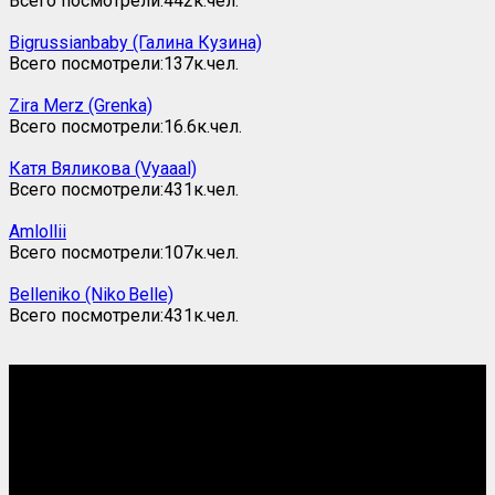
Всего посмотрели:
442к.
чел.
Bigrussianbaby (Галина Кузина)
Всего посмотрели:
137к.
чел.
Zira Merz (Grenka)
Всего посмотрели:
16.6к.
чел.
Катя Вяликова (Vyaaal)
Всего посмотрели:
431к.
чел.
Amlollii
Всего посмотрели:
107к.
чел.
Belleniko (Niko Belle)
Всего посмотрели:
431к.
чел.
Скромные фото для скромных людей
„В наше время всё существует ради того, чтобы
окончиться фотографией. Фотография мумифицирует
время.“ — Анри Базен