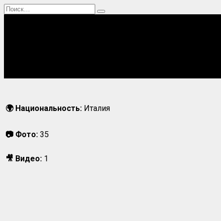
Перейти
Search
к
for:
содержанию
Главная
Актрисы
Блогерши
Певицы
Спортсменки
🌍 Национальность:
Италия
📷 Фото:
35
🎥 Видео:
1