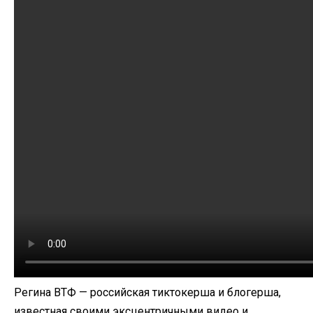
Регина ВТФ — российская тиктокерша и блогерша,
известная своими эксцентричными видео и