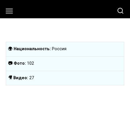
Перейти
к
содержанию
🌍 Национальность:
Россия
📷 Фото:
102
🎥 Видео:
27