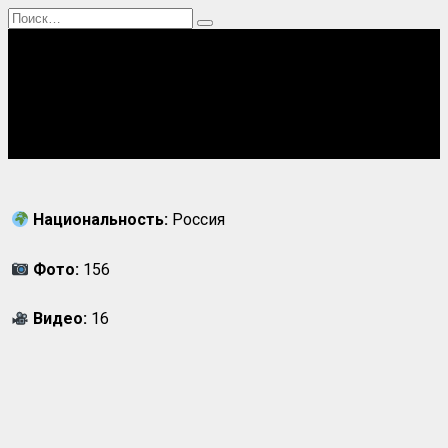
Перейти
Search
к
for:
содержанию
Главная
Актрисы
Блогерши
Певицы
Спортсменки
Национальность:
Россия
Фото:
156
Видео:
16