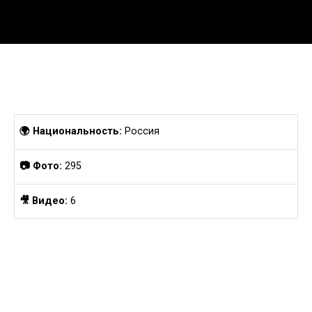
Перейти
к
содержанию
🌍 Национальность:
Россия
📷 Фото:
295
🎥 Видео:
6